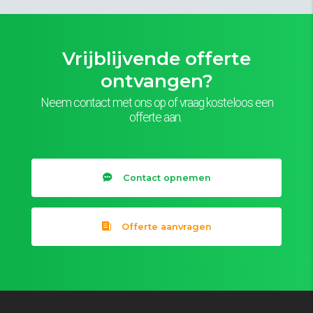
Vrijblijvende offerte
ontvangen?
Neem contact met ons op of vraag kosteloos een
offerte aan.
Contact opnemen
Offerte aanvragen