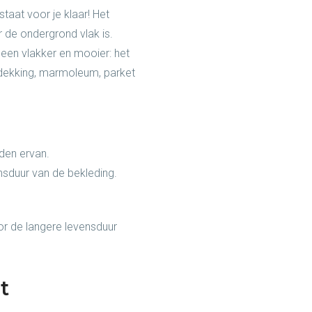
taat voor je klaar! Het
 de ondergrond vlak is.
leen vlakker en mooier: het
edekking, marmoleum, parket
eden ervan.
nsduur van de bekleding.
oor de langere levensduur
t