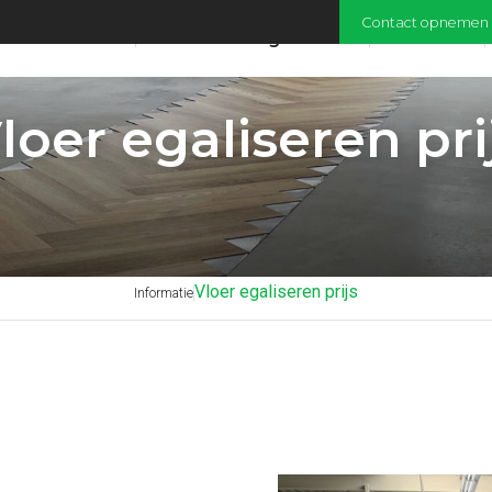
Contact opnemen
Home
Vloer laten egaliseren
Over ons
loer egaliseren pri
Vloer egaliseren prijs
Informatie