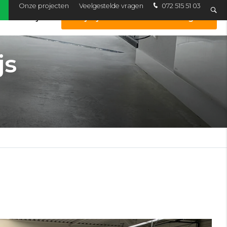
Onze projecten
Veelgestelde vragen
072 515 51 03
Werkwijze
Vrijblijvende offerte aanvragen
js