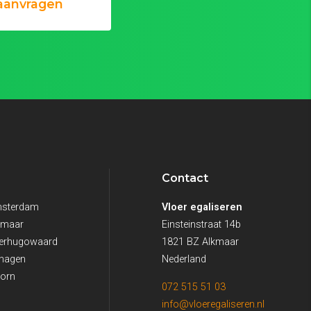
 aanvragen
Contact
Amsterdam
Vloer egaliseren
lkmaar
Einsteinstraat 14b
eerhugowaard
1821 BZ Alkmaar
chagen
Nederland
oorn
072 515 51 03
info@vloeregaliseren.nl