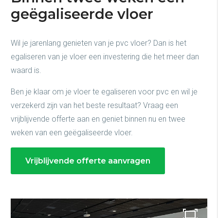
geëgaliseerde vloer
Wil je jarenlang genieten van je pvc vloer? Dan is het
egaliseren van je vloer een investering die het meer dan
waard is.
Ben je klaar om je vloer te egaliseren voor pvc en wil je
verzekerd zijn van het beste resultaat? Vraag een
vrijblijvende offerte aan en geniet binnen nu en twee
weken van een geëgaliseerde vloer.
Vrijblijvende offerte aanvragen