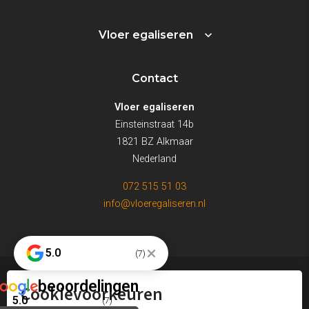
Vloer egaliseren
Contact
Vloer egaliseren
Einsteinstraat 14b
1821 BZ Alkmaar
Nederland
072 515 51 03
info@vloeregaliseren.nl
5.0
(7)
beoordelingen
Cookievoorkeuren
© Vloer egaliseren
5.0
(7)